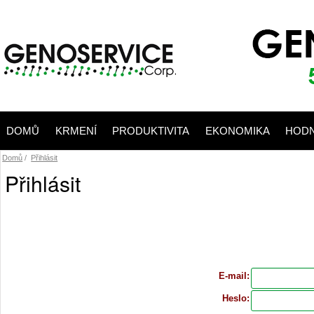
DOMŮ
KRMENÍ
PRODUKTIVITA
EKONOMIKA
HODN
Domů
/
Přihlásit
Přihlásit
E-mail:
Heslo: